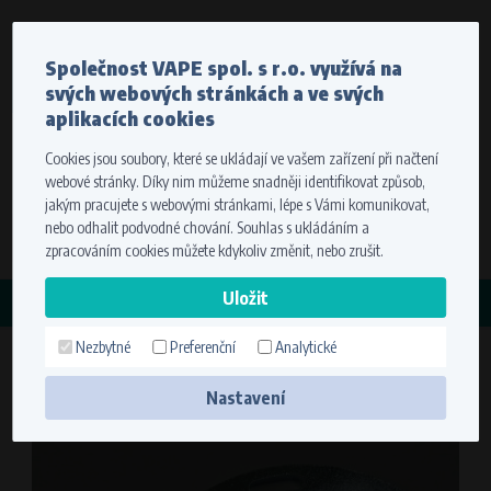
Měna
Jazyk
Společnost VAPE spol. s r.o. využívá na
Odesíláme do celého světa
svých webových stránkách a ve svých
Stát dodání
Pro správné zobrazení cen vyberte, prosím, kam vám
aplikacích cookies
budeme zboží doručovat.
Cookies jsou soubory, které se ukládají ve vašem zařízení při načtení
Registrace
Přihlášení
Zvolte cíl vaší dopravy
webové stránky. Díky nim můžeme snadněji identifikovat způsob,
0 položek
za
0,00 Kč
bez DPH
jakým pracujete s webovými stránkami, lépe s Vámi komunikovat,
Stát dodání
nebo odhalit podvodné chování. Souhlas s ukládáním a
Hledat
zpracováním cookies můžete kdykoliv změnit, nebo zrušit.
Zapamatovat volbu využitím cookies. Více informací
KATEGORIE
naleznete v
nastavení cookies
Nezbytné
Preferenční
Analytické
Držák snímače (ETZ) 951930001
Uložit
Nastavení
Technické cookies (nezbytné)
Nezbytné cookies zajišťují správnou funkčnost a použitelnost webové
stránky. Umožní základní funkce jako navigace stránky a přístup k
zabezpečeným sekcím. Webová stránka nemůže bez těchto cookies