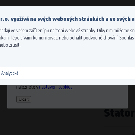
vape@vape.cz
T
r.o. využívá na svých webových stránkách a ve svých a
Odesíláme do celého světa
Hledat
Pro správné zobrazení cen vyberte, prosím, kam vám
ládají ve vašem zařízení při načtení webové stránky. Díky nim můžeme sn
budeme zboží doručovat.
kami, lépe s Vámi komunikovat, nebo odhalit podvodné chování. Souhlas
ebo zrušit.
Zvolte cíl vaší dopravy
TOCYKLY
KTM A HUSQVARNA
VÝCHODNÍ EVROPA
Stát dodání
Analytické
Zapamatovat volbu využitím cookies. Více informací
)
naleznete v
nastavení cookies
kčnost a použitelnost webové stránky. Umožní základní funkce jako navigace stránky a přístup 
vat.
Uložit
Stator
Účel
Správné fungování webové stránky
Doba zpracování
Po dobu návštěvy www.vape.eu