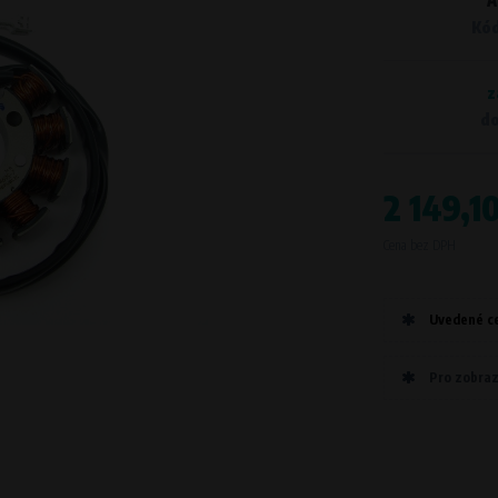
A
Kód
z
á stránka zapamatovala informace, které se mění, jak se stránka chová nebo jak vypadá. Je to na
do
ezbytné, ale výrazně vám zpříjemní a ulehčí používání našich služeb.
Účel
2 149,1
Slouží k zapamatování zvoleného jazyka a ze
Doba zpracování
Cena bez DPH
Po dobu návštěvy www.vape.eu
Uvedené ce
Pro zobraz
využití webu a díky tomu ho pro vás můžeme neustále vylepšovat. Například víme, jaké stránky js
Účel
Analýza návštěvnosti webu a chování uživatel