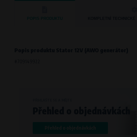
Bílanská 1647/34a, 767 01 Kroměříž
SOVA NET, s.r.o.
, IČO: 262 818 13
Křenová 409/52 Trnitá, 602 00 Brno
POPIS PRODUKTU
KOMPLETNÍ TECHNICKÉ
Popis produktu Stator 12V (AWO generátor)
#709149922
PŘIHLAŠTE SE A MĚJTE
Přehled o objednávkách
Přehled o objednávkách