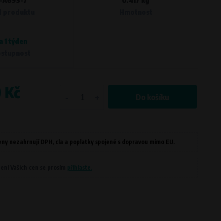
-A69S-7
0.417 kg
 produktu
Hmotnost
a 1 týden
příklad preferovaný jazyk nebo země
stupnost
0 Kč
mě doručení
-
+
Do košíku
ny nezahrnují DPH, cla a poplatky spojené s dopravou mimo EU.
ení Vašich cen se prosím
přihlaste.
ou nejčastěji navštěvované, na která
ů