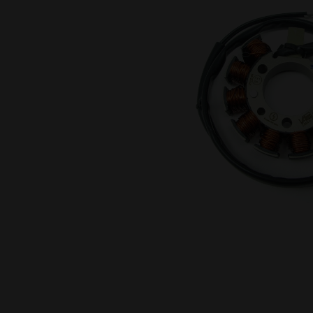
Křenová 409/52 Trnitá, 602 00 Brno
Preferenční cookies
Tento typ cookies umožňuje, aby si webov
doručení. Používání těchto cookies není n
Zpracovatelé a příjemci
VAPE spol. s r.o.
, IČO: 00543551
Bílanská 1647/34a, 767 01 Kroměříž
SOVA NET, s.r.o.
, IČO: 262 818 13
Křenová 409/52 Trnitá, 602 00 Brno
Analytické cookies
Díky analytickým cookies máme přehled o 
tlačítka uživatelé klikají apod.
Zpracovatelé a příjemci
VAPE spol. s r.o.
, IČO: 00543551