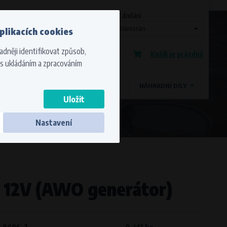
Měna
Jazyk
Stát dodání
plikacích cookies
Registrace
adněji identifikovat způsob,
Košík je prázdný
Přihlášení
 s ukládáním a zpracováním
OSTATNÍ ZNAČKY
MAGDYNOS
NÁHRADNÍ DÍLY
Nastavení
k zabezpečeným sekcím. Webová stránka
 12V (AWO generátor)