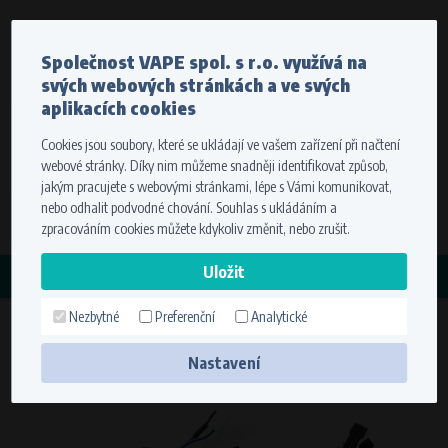
Měna
Jazyk
Společnost VAPE spol. s r.o. využívá na
Odesíláme do celého světa
svých webových stránkách a ve svých
Stát dodání
Pro správné zobrazení cen vyberte, prosím, kam vám
aplikacích cookies
budeme zboží doručovat.
Cookies jsou soubory, které se ukládají ve vašem zařízení při načtení
Registrace
Přihlášení
Zvolte cíl vaší dopravy
webové stránky. Díky nim můžeme snadněji identifikovat způsob,
0 položek
za
0,00 Kč
bez DPH
jakým pracujete s webovými stránkami, lépe s Vámi komunikovat,
Stát dodání
nebo odhalit podvodné chování. Souhlas s ukládáním a
Hledat
zpracováním cookies můžete kdykoliv změnit, nebo zrušit.
Zapamatovat volbu využitím cookies. Více informací
KATEGORIE
naleznete v
nastavení cookies
Nezbytné
Preferenční
Analytické
Zapalovací cívka 7091
Uložit
Nastavení
Technické cookies (nezbytné)
Nezbytné cookies zajišťují správnou funkčnost a použitelnost webové
stránky. Umožní základní funkce jako navigace stránky a přístup k
zabezpečeným sekcím. Webová stránka nemůže bez těchto cookies