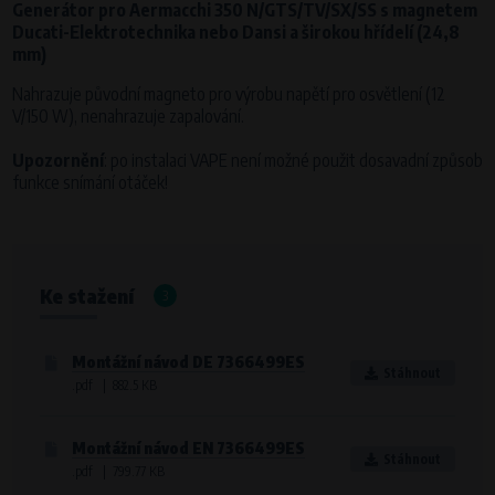
Křenová 409/52 Trnitá, 602 00 Brno
Generátor pro Aermacchi 350 N/GTS/TV/SX/SS s magnetem
Ducati-Elektrotechnika nebo Dansi a širokou hřídelí (24,8
Účel
mm)
Analýza návštěvnosti webu a chování uživatelů
Nahrazuje původní magneto pro výrobu napětí pro osvětlení (12
Doba zpracování
V/150 W), nenahrazuje zapalování.
Po dobu návštěvy www.vape.eu
Upozornění
: po instalaci VAPE není možné použit dosavadní způsob
funkce snímání otáček!
Ke stažení
3
Montážní návod DE 7366499ES
Stáhnout
.pdf | 882.5 KB
Montážní návod EN 7366499ES
Stáhnout
.pdf | 799.77 KB