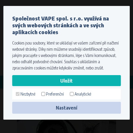
Měna
Jazyk
Společnost VAPE spol. s r.o. využívá na
Odesíláme do celého světa
svých webových stránkách a ve svých
Stát dodání
Pro správné zobrazení cen vyberte, prosím, kam vám
aplikacích cookies
budeme zboží doručovat.
Cookies jsou soubory, které se ukládají ve vašem zařízení při načtení
Registrace
Přihlášení
Zvolte cíl vaší dopravy
webové stránky. Díky nim můžeme snadněji identifikovat způsob,
0 položek
za
0,00 Kč
bez DPH
jakým pracujete s webovými stránkami, lépe s Vámi komunikovat,
Stát dodání
nebo odhalit podvodné chování. Souhlas s ukládáním a
Hledat
zpracováním cookies můžete kdykoliv změnit, nebo zrušit.
Zapamatovat volbu využitím cookies. Více informací
KATEGORIE
naleznete v
nastavení cookies
Nezbytné
Preferenční
Analytické
Aermacchi 350 (12V/150W)
Uložit
Nastavení
Technické cookies (nezbytné)
Nezbytné cookies zajišťují správnou funkčnost a použitelnost webové
stránky. Umožní základní funkce jako navigace stránky a přístup k
zabezpečeným sekcím. Webová stránka nemůže bez těchto cookies