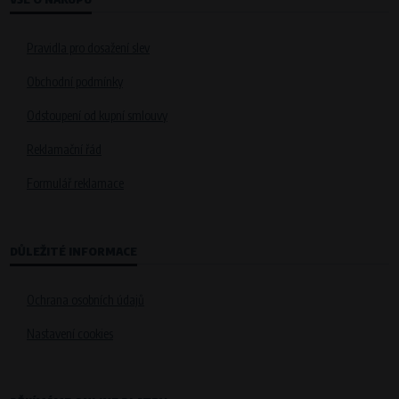
Pravidla pro dosažení slev
Obchodní podmínky
Odstoupení od kupní smlouvy
Reklamační řád
Formulář reklamace
DŮLEŽITÉ INFORMACE
Ochrana osobních údajů
Nastavení cookies