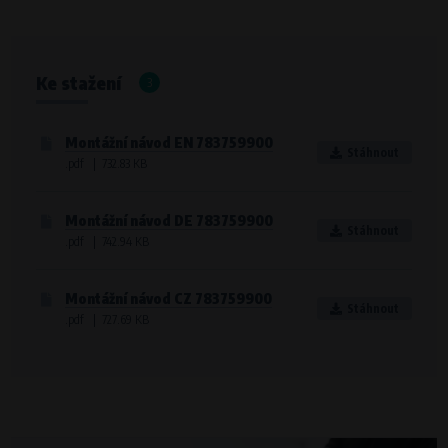
Křenová 409/52 Trnitá, 602 00 Brno
Účel
Analýza návštěvnosti webu a chování uživatelů
Ke stažení
3
Doba zpracování
Po dobu návštěvy www.vape.eu
Montážní návod EN 783759900
Stáhnout
.pdf | 732.83 KB
Montážní návod DE 783759900
Stáhnout
.pdf | 742.94 KB
Montážní návod CZ 783759900
Stáhnout
.pdf | 727.69 KB