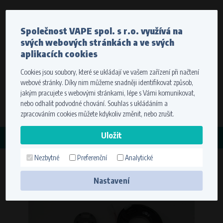
Měna
Jazyk
Společnost VAPE spol. s r.o. využívá na
Odesíláme do celého světa
svých webových stránkách a ve svých
Stát dodání
Pro správné zobrazení cen vyberte, prosím, kam vám
aplikacích cookies
budeme zboží doručovat.
Cookies jsou soubory, které se ukládají ve vašem zařízení při načtení
Registrace
Přihlášení
Zvolte cíl vaší dopravy
webové stránky. Díky nim můžeme snadněji identifikovat způsob,
0 položek
za
0,00 Kč
bez DPH
jakým pracujete s webovými stránkami, lépe s Vámi komunikovat,
Stát dodání
nebo odhalit podvodné chování. Souhlas s ukládáním a
Hledat
zpracováním cookies můžete kdykoliv změnit, nebo zrušit.
Zapamatovat volbu využitím cookies. Více informací
KATEGORIE
naleznete v
nastavení cookies
Nezbytné
Preferenční
Analytické
Suzuki GT 250 X7 (Sportovní
Uložit
zapalování)
Nastavení
Technické cookies (nezbytné)
Nezbytné cookies zajišťují správnou funkčnost a použitelnost webové
stránky. Umožní základní funkce jako navigace stránky a přístup k
zabezpečeným sekcím. Webová stránka nemůže bez těchto cookies